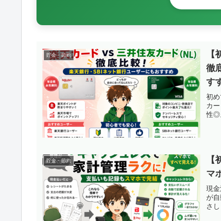
【
貯金・節約
徹
す
初め
カー
性◎
【
貯金・節約
マ
現金
が自
さし