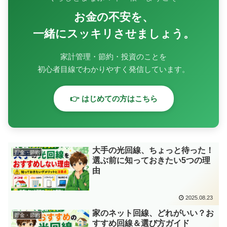
お金の不安を、
一緒にスッキリさせましょう。
家計管理・節約・投資のことを
初心者目線でわかりやすく発信しています。
👉 はじめての方はこちら
大手の光回線、ちょっと待った！
貯金・節約
選ぶ前に知っておきたい5つの理
由
2025.08.23
家のネット回線、どれがいい？お
貯金・節約
すすめ回線＆選び方ガイド