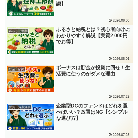
認】
2026.08.05
ふるさと納税とは？初心者向けに
暮らし・便利
わかりやすく解説【実質2,000円
でお得】
2026.08.01
ボーナスは貯金か投資に回せ！生
貯金・節約
活費に使うのがダメな理由
2026.07.29
企業型DCのファンドはどれを選
投資・資産運用
べばいい？放置はNG【シンプル
な選び方】
2026.07.25