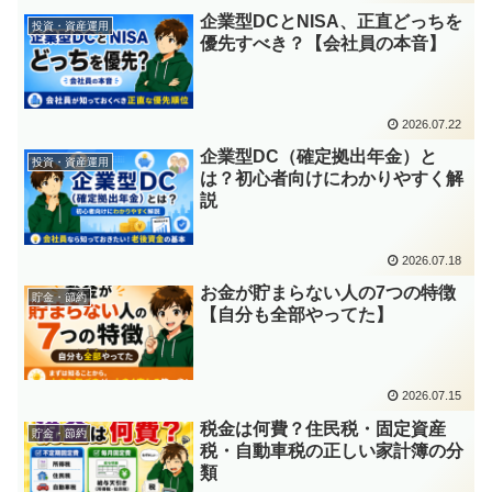
企業型DCとNISA、正直どっちを
投資・資産運用
優先すべき？【会社員の本音】
2026.07.22
企業型DC（確定拠出年金）と
投資・資産運用
は？初心者向けにわかりやすく解
説
2026.07.18
お金が貯まらない人の7つの特徴
貯金・節約
【自分も全部やってた】
2026.07.15
税金は何費？住民税・固定資産
貯金・節約
税・自動車税の正しい家計簿の分
類