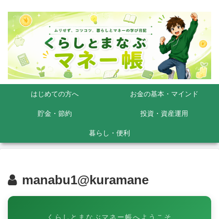
はじめての方へ
お金の基本・マインド
貯金・節約
投資・資産運用
暮らし・便利
manabu1@kuramane
くらしとまなぶマネー帳へようこそ