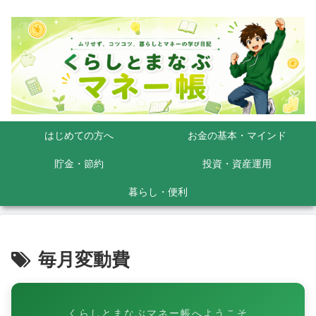
はじめての方へ
お金の基本・マインド
貯金・節約
投資・資産運用
暮らし・便利
毎月変動費
くらしとまなぶマネー帳へようこそ