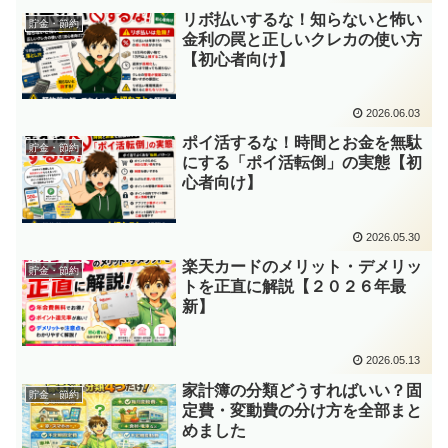
リボ払いするな！知らないと怖い
貯金・節約
金利の罠と正しいクレカの使い方
【初心者向け】
2026.06.03
ポイ活するな！時間とお金を無駄
貯金・節約
にする「ポイ活転倒」の実態【初
心者向け】
2026.05.30
楽天カードのメリット・デメリッ
貯金・節約
トを正直に解説【２０２６年最
新】
2026.05.13
家計簿の分類どうすればいい？固
貯金・節約
定費・変動費の分け方を全部まと
めました