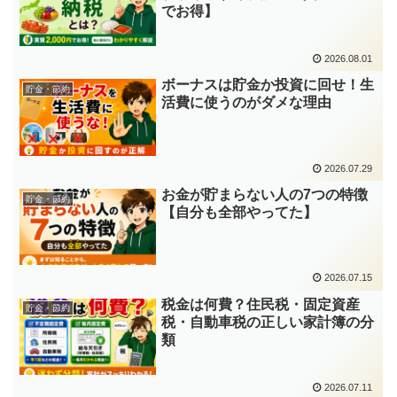
でお得】
2026.08.01
ボーナスは貯金か投資に回せ！生
貯金・節約
活費に使うのがダメな理由
2026.07.29
お金が貯まらない人の7つの特徴
貯金・節約
【自分も全部やってた】
2026.07.15
税金は何費？住民税・固定資産
貯金・節約
税・自動車税の正しい家計簿の分
類
2026.07.11