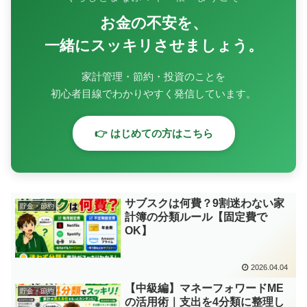
お金の不安を、
一緒にスッキリさせましょう。
家計管理・節約・投資のことを
初心者目線でわかりやすく発信しています。
👉 はじめての方はこちら
サブスクは何費？9割迷わない家
貯金・節約
計簿の分類ルール【固定費で
OK】
2026.04.04
【中級編】マネーフォワードME
貯金・節約
の活用術｜支出を4分類に整理し