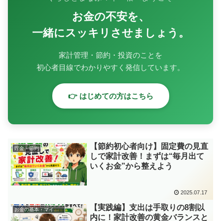
お金の不安を、
一緒にスッキリさせましょう。
家計管理・節約・投資のことを
初心者目線でわかりやすく発信しています。
👉 はじめての方はこちら
【節約初心者向け】固定費の見直
貯金・節約
しで家計改善！まずは“毎月出て
いくお金”から整えよう
2025.07.17
【実践編】支出は手取りの8割以
お金の基本・マインド
内に！家計改善の黄金バランスと