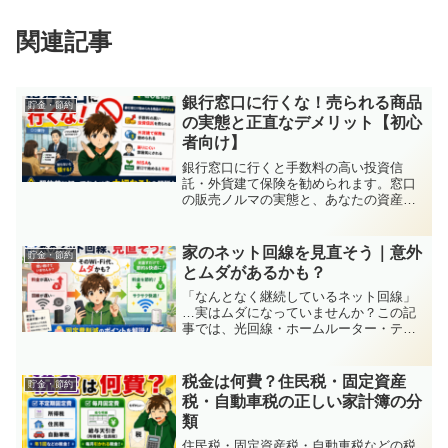
関連記事
銀行窓口に行くな！売られる商品
貯金・節約
の実態と正直なデメリット【初心
者向け】
銀行窓口に行くと手数料の高い投資信
託・外貨建て保険を勧められます。窓口
の販売ノルマの実態と、あなたの資産を
守るための具体的な対策を初心者向けに
わかりやすく解説します。
家のネット回線を見直そう｜意外
貯金・節約
とムダがあるかも？
「なんとなく継続しているネット回線」
…実はムダになっていませんか？この記
事では、光回線・ホームルーター・テザ
リングの違いや、家庭に合ったネット環
境の見直しポイントをわかりやすく解説
します。
税金は何費？住民税・固定資産
貯金・節約
税・自動車税の正しい家計簿の分
類
住民税・固定資産税・自動車税などの税