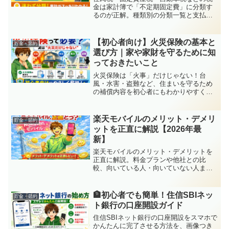
金は家計簿で「不定期固定費」に分類す
るのが正解。種類別の分類一覧と支払い
月に備えた管理方法をわかりやすく解説
します。
【初心者向け】火災保険の基本と
貯金・節約
選び方｜家や家財を守るために知
っておきたいこと
火災保険は「火事」だけじゃない！台
風・水害・盗難など、住まいを守るため
の補償内容を初心者にもわかりやすく解
説。おすすめの見直し・比較サービスも
紹介！
楽天モバイルのメリット・デメリ
貯金・節約
ットを正直に解説【2026年最
新】
楽天モバイルのメリット・デメリットを
正直に解説。料金プランや他社との比
較、向いている人・向いていない人まで
初心者にわかりやすくまとめました。
🏦初心者でも簡単！住信SBIネッ
貯金・節約
ト銀行の口座開設ガイド
住信SBIネット銀行の口座開設をスマホで
かんたんに完了させる方法を、画像つき