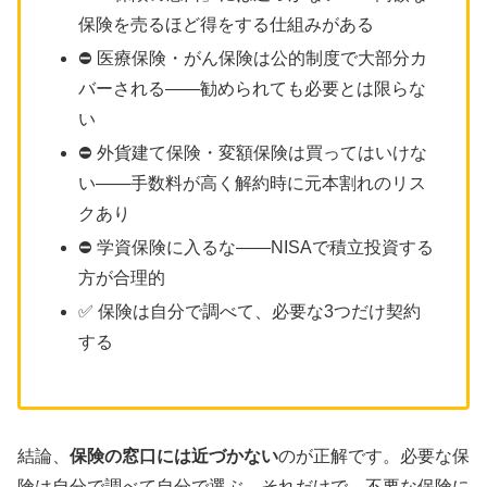
保険を売るほど得をする仕組みがある
⛔ 医療保険・がん保険は公的制度で大部分カ
バーされる——勧められても必要とは限らな
い
⛔ 外貨建て保険・変額保険は買ってはいけな
い——手数料が高く解約時に元本割れのリス
クあり
⛔ 学資保険に入るな——NISAで積立投資する
方が合理的
✅ 保険は自分で調べて、必要な3つだけ契約
する
結論、
保険の窓口には近づかない
のが正解です。必要な保
険は自分で調べて自分で選ぶ。それだけで、不要な保険に