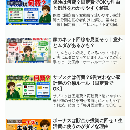
保険は何費？固定費でOKな理由
貯金・節約
と例外をわかりやすく解説
保険は固定費？変動費？迷いやすい家計
簿の分類を初心者向けに解説。基本は
「毎月固定費」、年払いは「不定期固定
費」でOK。迷わない考え方がわかりま
す。
家のネット回線を見直そう｜意外
貯金・節約
とムダがあるかも？
「なんとなく継続しているネット回線」
…実はムダになっていませんか？この記
事では、光回線・ホームルーター・テザ
リングの違いや、家庭に合ったネット環
境の見直しポイントをわかりやすく解説
します。
サブスクは何費？9割迷わない家
貯金・節約
計簿の分類ルール【固定費で
OK】
サブスクは固定費？変動費？迷いやすい
家計簿の分類を初心者向けにわかりやす
く解説。結論は「毎月固定費」でOK。例
外や見直しポイントも紹介します。
ボーナスは貯金か投資に回せ！生
貯金・節約
活費に使うのがダメな理由