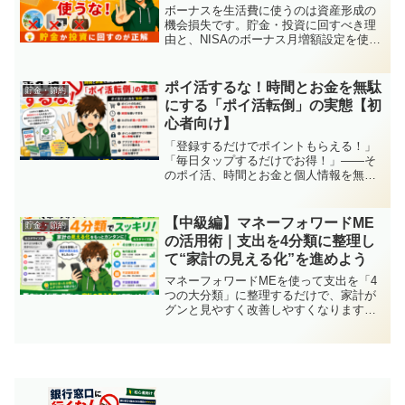
ボーナスを生活費に使うのは資産形成の
機会損失です。貯金・投資に回すべき理
由と、NISAのボーナス月増額設定を使っ
た自動化の方法をわかりやすく解説しま
す。
ポイ活するな！時間とお金を無駄
貯金・節約
にする「ポイ活転倒」の実態【初
心者向け】
「登録するだけでポイントもらえる！」
「毎日タップするだけでお得！」——そ
のポイ活、時間とお金と個人情報を無駄
にしているかもしれません。余計な買い
物・アプリ依存・カードの増やしすぎな
ど「ポイ活転倒」の実態と、自然にポイ
【中級編】マネーフォワードME
貯金・節約
ントが貯まる正しい仕組みの作り方を解
の活用術｜支出を4分類に整理し
説します。
て“家計の見える化”を進めよう
マネーフォワードMEを使って支出を「4
つの大分類」に整理するだけで、家計が
グンと見やすく改善しやすくなります。
カテゴリをカスタマイズして、自分の生
活スタイルに合った“見える家計”をつくり
ましょう。