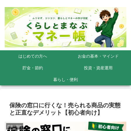
はじめての方へ
お金の基本・マインド
貯金・節約
投資・資産運用
暮らし・便利
保険の窓口に行くな！売られる商品の実態
と正直なデメリット【初心者向け】
貯金・節約