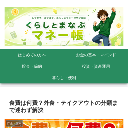
はじめての方へ
お金の基本・マインド
貯金・節約
投資・資産運用
暮らし・便利
食費は何費？外食・テイクアウトの分類ま
で迷わず解決
貯金・節約