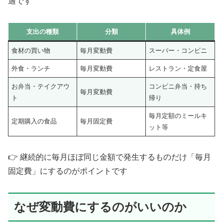
適です
支出の種類
分類
具体例
食材の買い物
毎月変動費
スーパー・コンビニ
外食・ランチ
毎月変動費
レストラン・定食屋
お弁当・テイクアウ
コンビニ弁当・持ち
毎月変動費
ト
帰り
毎月定額のミールキ
定期購入の食品
毎月固定費
ット等
👉 継続的に毎月ほぼ同じ金額で発生するものだけ「毎月
固定費」にするのがポイントです
なぜ変動費にするのがいいのか