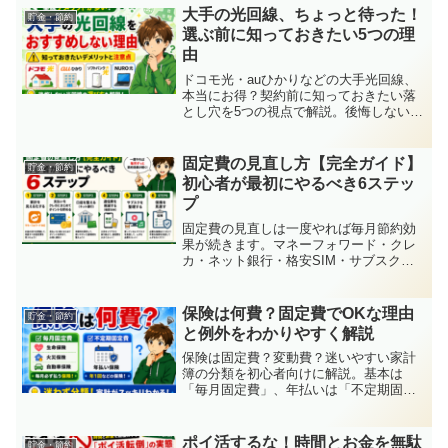
大手の光回線、ちょっと待った！
貯金・節約
選ぶ前に知っておきたい5つの理
由
ドコモ光・auひかりなどの大手光回線、
本当にお得？契約前に知っておきたい落
とし穴を5つの視点で解説。後悔しない選
び方と本音のおすすめも紹介します。
固定費の見直し方【完全ガイド】
貯金・節約
初心者が最初にやるべき6ステッ
プ
固定費の見直しは一度やれば毎月節約効
果が続きます。マネーフォワード・クレ
カ・ネット銀行・格安SIM・サブスク・
保険の6ステップで初心者でも無理なく固
定費を削減する方法を解説します。
保険は何費？固定費でOKな理由
貯金・節約
と例外をわかりやすく解説
保険は固定費？変動費？迷いやすい家計
簿の分類を初心者向けに解説。基本は
「毎月固定費」、年払いは「不定期固定
費」でOK。迷わない考え方がわかりま
す。
ポイ活するな！時間とお金を無駄
貯金・節約