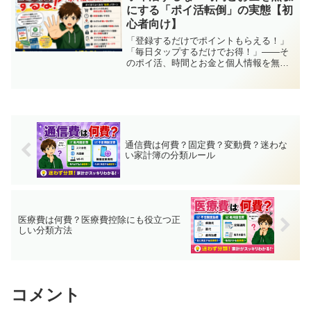
にする「ポイ活転倒」の実態【初
心者向け】
「登録するだけでポイントもらえる！」
「毎日タップするだけでお得！」——そ
のポイ活、時間とお金と個人情報を無駄
にしているかもしれません。余計な買い
物・アプリ依存・カードの増やしすぎな
ど「ポイ活転倒」の実態と、自然にポイ
ントが貯まる正しい仕組みの作り方を解
説します。
通信費は何費？固定費？変動費？迷わな
い家計簿の分類ルール
医療費は何費？医療費控除にも役立つ正
しい分類方法
コメント