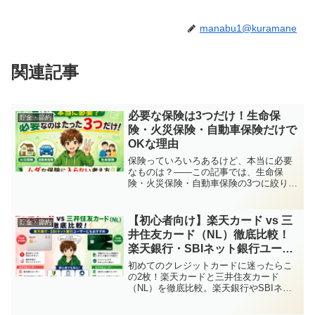
manabu1@kuramane
関連記事
必要な保険は3つだけ！生命保
貯金・節約
険・火災保険・自動車保険だけで
OKな理由
保険っていろいろあるけど、本当に必要
なものは？——この記事では、生命保
険・火災保険・自動車保険の3つに絞り、
ムダな保険を見極める考え方をわかりや
すく解説します。
【初心者向け】楽天カード vs 三
貯金・節約
井住友カード（NL）徹底比較！
楽天銀行・SBIネット銀行ユーザ
ーにもおすすめ
初めてのクレジットカードに迷ったらこ
の2枚！楽天カードと三井住友カード
（NL）を徹底比較。楽天銀行やSBIネッ
ト銀行ユーザーにも相性◎。どちらも年
会費無料・高還元で初心者におすすめ！