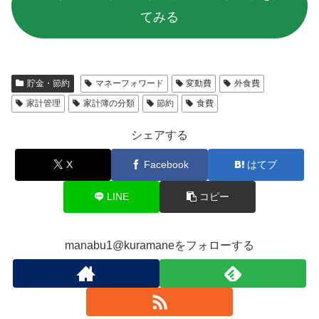
てみる
貯金・節約
マネーフォワード
変動費
外食費
家計管理
家計簿の分類
節約
食費
シェアする
X
Facebook
はてブ
LINE
コピー
manabu1@kuramaneをフォローする